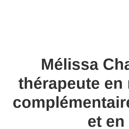
Mélissa Cha
thérapeute en 
complémentair
et en