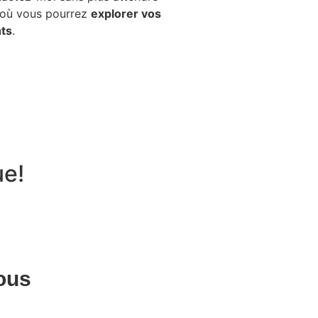
où vous pourrez
explorer vos
ts
.
ue!
ous