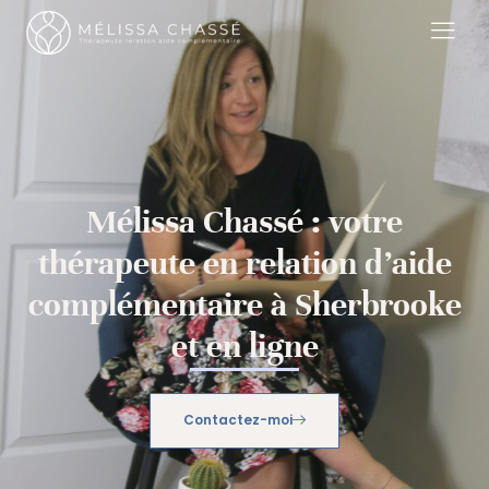
Mélissa Chassé : votre
thérapeute en relation d’aide
complémentaire à Sherbrooke
et en ligne
Contactez-moi